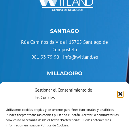
SANTIAGO
Rúa Camiños da Vida | 15705 Santiago de
Compostela
981 93 79 90
|
info@witland.es
MILLADOIRO
Travesía de Galanas, 67 | 15866 As Galanas
Gestionar el Consentimiento de
(Teo)
las Cookies
881 02 34 74
|
info@witland.es
Utilizamos cookies propias y de terceros para fines funcionales y analíticos.
Puedes aceptar todas las cookies pulsando el botón “Aceptar” o administrar las
ENLACES
cookies no necesarias desde el botón “Preferencias”. Puedes obtener más
información en nuestra Política de Cookies.
Alquiler de Oficinas
|
Espacios
|
Más