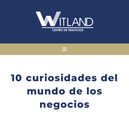
Saltar
al
contenido
Toggle
Navigation
ESPACIOS
10 curiosidades del
ALQUILER DE OFICINAS
mundo de los
negocios
MÁS SERVICIOS
EMPRESAS